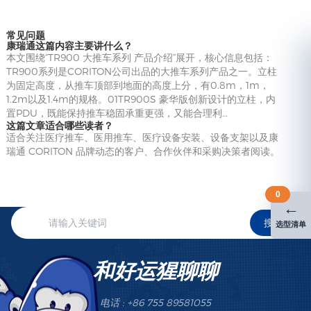
常见问题
康瑞通这篇内容主要讲什么？
本文围绕“TR900 大推车系列 产品介绍”展开，核心信息包括：
TR900系列是CORITON公司出品的大推车系列产品之一。立柱
为固定高度，从推车顶部到地面的高度上分，有0.8m，1m，
1.2m以及1.4m的规格。01TR900S 豪华版创新设计的立柱，内
置PDU，既能保持推车稳固承重更强，又能合理利…
这篇文章适合哪些读者？
适合关注医疗推车、医用推车、医疗设备安装、设备支架以及康
瑞通 CORITON 品牌动态的客户、合作伙伴和采购决策者阅读。
0
←
搜索
选型清单
和好运猩聊聊
电话 : +86 755 89581055