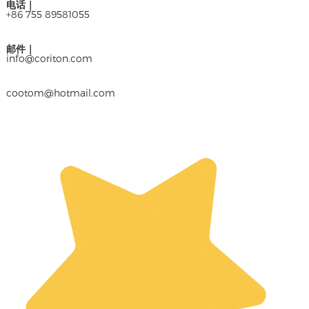
电话
｜
+86 755 89581055
邮件｜
info@coriton.com
cootom@hotmail.com