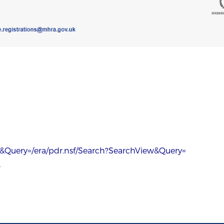
ew&Query=/era/pdr.nsf/Search?SearchView&Query=
4