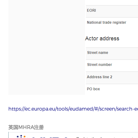
https://ec.europa.eu/tools/eudamed/#/screen/search
英国MHRA注册