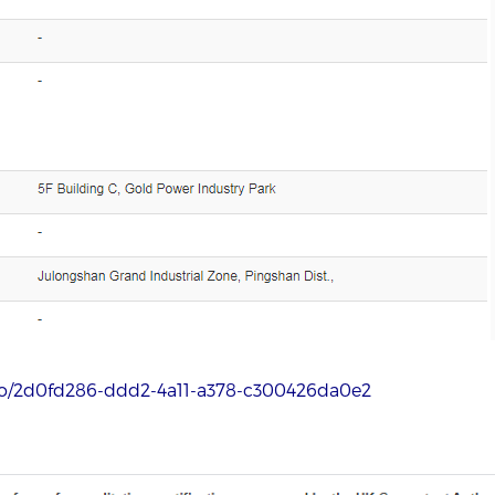
-eo/2d0fd286-ddd2-4a11-a378-c300426da0e2