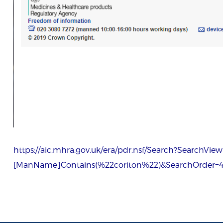
https://aic.mhra.gov.uk/era/pdr.nsf/Search?SearchVi
[ManName]Contains(%22coriton%22)&SearchOrder=