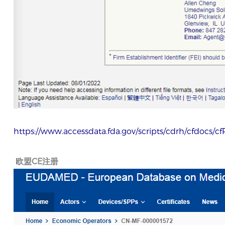
https://www.accessdata.fda.gov/scripts/cdrh/cfdocs/c
欧盟CE注册