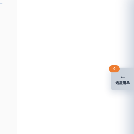
0
←
选型清单