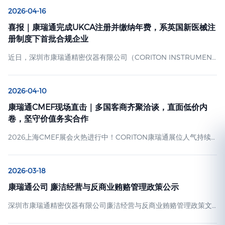
2026-04-16
喜报｜康瑞通完成UKCA注册并缴纳年费，系英国新医械注
册制度下首批合规企业
近日，深圳市康瑞通精密仪器有限公司（CORITON INSTRUMENT
CO., LTD.，官网：www.coriton.cn） 正式收到英国药品和医疗产
品监管局（MHRA）的注册确认函，其定制化医疗推车产品
2026-04-10
（GMDN代码：65120）已成功完成英国UKCA注册，并完成年费
缴纳，成为英国新医疗器械注册制度实施后，首批完成注册与合规
康瑞通CMEF现场直击｜多国客商齐聚洽谈，直面低价内
缴费的中国医疗器械企业之一。 本次注册由康瑞通英国授权代表
卷，坚守价值务实合作
Umedwings UK LTD全程协助推进…
2026上海CMEF展会火热进行中！CORITON康瑞通展位人气持续
高涨，现场迎来澳大利亚、智利、南非、美国等多个国家的客户莅
临交流洽谈。我们和各国客商坦诚沟通行业普遍遇到的低价竞争困
2026-03-18
扰，同步梳理出务实的经营合作思路，收获到场客户的一致认同。
五洲客商到访，现场务实畅聊合作 展会正酣，来自澳洲、美洲、非
康瑞通公司 廉洁经营与反商业贿赂管理政策公示
洲、美国的海外客户陆续来到展位参观体验。团队全程专业对接接
深圳市康瑞通精密仪器有限公司廉洁经营与反商业贿赂管理政策文
待，细致展示各类定制医疗推车实景效果，围绕产品适配、实际采
件编号：KRT-Lianjie-2026-001 发布日期：2026 年 3 月 18 日 生
购需求坦诚沟通对接…