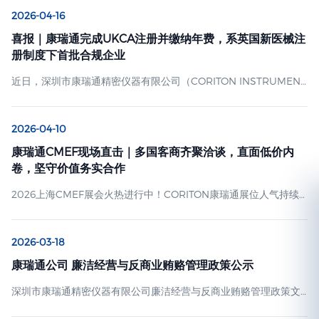
2026-04-16
喜报｜康瑞通完成UKCA注册并缴纳年费，系英国新医械注
册制度下首批合规企业
近日，深圳市康瑞通精密仪器有限公司（CORITON INSTRUMENT
CO., LTD.，官网：www.coriton.cn） 正式收到英国药品和医疗产
品监管局（MHRA）的注册确认函，其定制化医疗推车产品
2026-04-10
（GMDN代码：65120）已成功完成英国UKCA注册，并完成年费
缴纳，成为英国新医疗器械注册制度实施后，首批完成注册与合规
康瑞通CMEF现场直击｜多国客商齐聚洽谈，直面低价内
缴费的中国医疗器械企业之一。 本次注册由康瑞通英国授权代表
卷，坚守价值务实合作
Umedwings UK LTD全程协助推进…
2026上海CMEF展会火热进行中！CORITON康瑞通展位人气持续
高涨，现场迎来澳大利亚、智利、南非、美国等多个国家的客户莅
临交流洽谈。我们和各国客商坦诚沟通行业普遍遇到的低价竞争困
2026-03-18
扰，同步梳理出务实的经营合作思路，收获到场客户的一致认同。
五洲客商到访，现场务实畅聊合作 展会正酣，来自澳洲、美洲、非
康瑞通公司 廉洁经营与反商业贿赂管理政策公示
洲、美国的海外客户陆续来到展位参观体验。团队全程专业对接接
深圳市康瑞通精密仪器有限公司廉洁经营与反商业贿赂管理政策文
待，细致展示各类定制医疗推车实景效果，围绕产品适配、实际采
件编号：KRT-Lianjie-2026-001 发布日期：2026 年 3 月 18 日 生
购需求坦诚沟通对接…