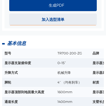
生成PDF
软镜支架探头支撑架 规格
圆孔1-直径：29.6mm
加入选型清单
圆孔2-直径：38.6mm
曲杆高度：500mm
详情+
基本信息
型号
TR700-200-ZG
品牌
显示器支架俯仰度
0~15°
显示器支
升降方式
机械升降
显示器高
脚轮
4‘’ （均有刹车）
材质
显示器顶部到地面最大高度
1600mm
显示器顶
通道长度
1400mm
支臂长度