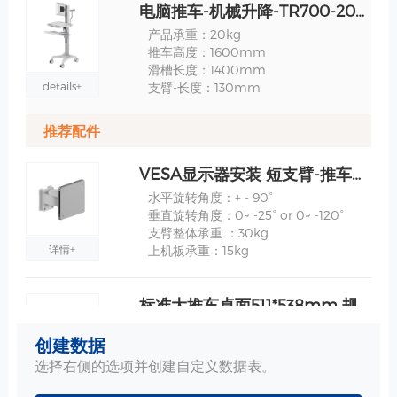
电脑推车-机械升降-TR700-200 规格
产品承重：20kg
推车高度：1600mm
滑槽长度：1400mm
details+
支臂-长度：130mm
推荐配件
VESA显示器安装 短支臂-推车上安装/麻醉机上安装 规格
水平旋转角度：+ - 90°
垂直旋转角度：0~ -25° or 0~ -120°
支臂整体承重 ：30kg
详情+
上机板承重：15kg
标准大推车桌面511*538mm 规格
桌面外围尺寸：511*538mm
创建数据
桌面实际使用尺寸：473*323mm
材质 : 钢板、ABS/PC
选择右侧的选项并创建自定义数据表。
详情+